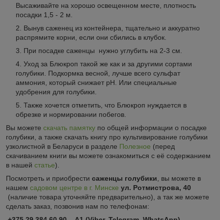
Высаживайте на хорошо освещенном месте, плотность
посадки 1,5 - 2 м.
Вынув саженец из контейнера, тщательно и аккуратно
распрямите корни, если они сбились в клубок.
При посадке саженцы нужно углубить на 2-3 см.
Уход за Блюкроп такой же как и за другими сортами
голубики. Подкормка весной, лучше всего сульфат
аммония, который снижает pH. Или специальные
удобрения для голубики.
Также хочется отметить, что Блюкроп нуждается в
обрезке и нормировании побегов.
Вы можете
скачать памятку
по общей информации о посадке
голубики, а также скачать книгу про культивирование голубики
узколистной в Беларуси в разделе
Полезное
(перед
скачиванием книги вы можете ознакомиться с её содержанием
в нашей
статье
).
Посмотреть и приобрести
саженцы голубики
, вы можете в
нашем
садовом центре в г. Минске
ул. Ротмистрова, 40
(наличие товара уточняйте предварительно), а так же можете
сделать заказ, позвонив нам по телефонам:
+375 29 384 60 90 А1 (Viber, Telegram, WhatsApp)