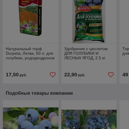
Натуральный торф
Удобрение с цеолитом
То
Durpeta, Литва, 50 л. для
ДЛЯ ГОЛУБИКИ И
для
голубики, рододендронов
ЛЕСНЫХ ЯГОД, 2.5 кг
и др. кислолюбивых
BONA FORTE
растений.
17,50
22,90
49
руб.
руб.
Подобные товары компании