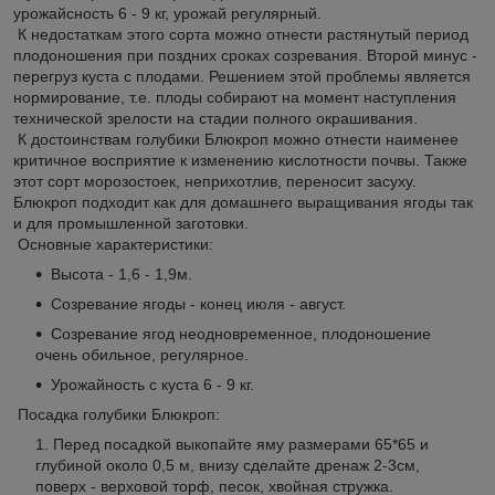
урожайсность 6 - 9 кг, урожай регулярный.
К недостаткам этого сорта можно отнести растянутый период
плодоношения при поздних сроках созревания. Второй минус -
перегруз куста с плодами. Решением этой проблемы является
нормирование, т.е. плоды собирают на момент наступления
технической зрелости на стадии полного окрашивания.
К достоинствам голубики Блюкроп можно отнести наименее
критичное восприятие к изменению кислотности почвы. Также
этот сорт морозостоек, неприхотлив, переносит засуху.
Блюкроп подходит как для домашнего выращивания ягоды так
и для промышленной заготовки.
Основные характеристики:
Высота - 1,6 - 1,9м.
Созревание ягоды - конец июля - август.
Созревание ягод неодновременное, плодоношение
очень обильное, регулярное.
Урожайность с куста 6 - 9 кг.
Посадка голубики Блюкроп:
Перед посадкой выкопайте яму размерами 65*65 и
глубиной около 0,5 м, внизу сделайте дренаж 2-3см,
поверх - верховой торф, песок, хвойная стружка.