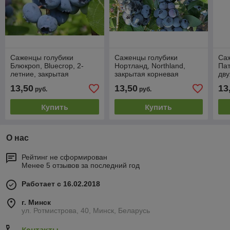
Саженцы голубики
Саженцы голубики
Са
Блюкроп, Bluecrop, 2-
Нортланд, Northland,
Пат
летние, закрытая
закрытая корневая
дву
корневая система.
система.
кор
13,50
13,50
13
руб.
руб.
Купить
Купить
О нас
Рейтинг не сформирован
Менее 5 отзывов за последний год
Работает с 16.02.2018
г. Минск
ул. Ротмистрова, 40, Минск, Беларусь
Контакты