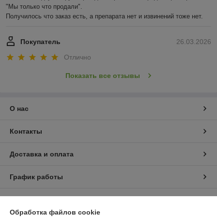
"Мы только что продали".

Получилось что заказ есть, а препарата нет и извинений тоже нет.
Покупатель
26.03.2026
Отлично
Показать все отзывы
О нас
Контакты
Доставка и оплата
График работы
Полная версия сайта
Обработка файлов cookie