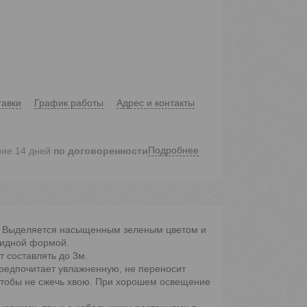
тавки
График работы
Адрес и контакты
Подробнее
ние 14 дней
по договоренности
е. Выделяется насыщенным зеленым цветом и
видной формой.
т составлять до 3м.
предпочитает увлажненную, не переносит
чтобы не сжечь хвою. При хорошем освещение