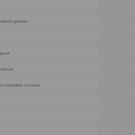
тивное дерево
дная
еленые
я корневая система