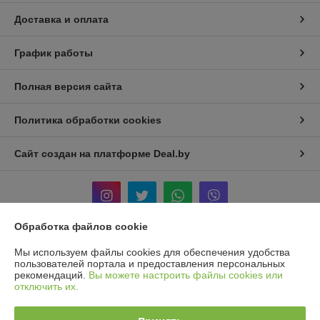
Доставка и оплата
График работы
Полная версия сайта
Политика обработки cookies
Сайт создан на платформе Deal.by
Обработка файлов cookie
Информация для покупателя
Мы используем файлы cookies для обеспечения удобства
пользователей портала и предоставления персональных
Юридическое лицо:
ООО «ГРИН ХИППО»
рекомендаций.
Вы можете настроить файлы cookies или
220075 г. Минск, ул.Ротмистрова,40 ком. 12
отключить их.
Регистрационный номер ЕГР: 193828125