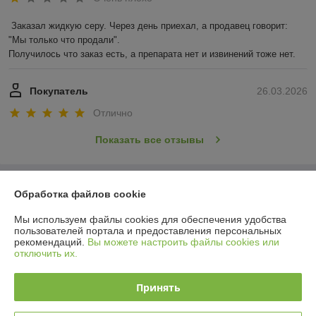
Заказал жидкую серу. Через день приехал, а продавец говорит: 
"Мы только что продали".

Получилось что заказ есть, а препарата нет и извинений тоже нет.
Покупатель
26.03.2026
Отлично
Показать все отзывы
О нас
Обработка файлов cookie
Мы используем файлы cookies для обеспечения удобства
Контакты
пользователей портала и предоставления персональных
рекомендаций.
Вы можете настроить файлы cookies или
отключить их.
Доставка и оплата
Принять
График работы