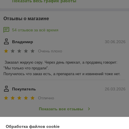
Показать весь график работы
Отзывы о магазине
54 отзывов за всё время
Владимир
30.06.2026
Очень плохо
Заказал жидкую серу. Через день приехал, а продавец говорит: 
"Мы только что продали".

Получилось что заказ есть, а препарата нет и извинений тоже нет.
Покупатель
26.03.2026
Отлично
Показать все отзывы
Обработка файлов cookie
О нас