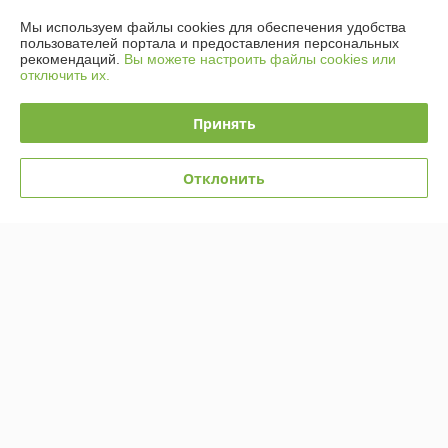
Мы используем файлы cookies для обеспечения удобства
пользователей портала и предоставления персональных
Контакты
рекомендаций.
Вы можете настроить файлы cookies или
отключить их.
Доставка и оплата
Принять
График работы
Отклонить
Полная версия сайта
Политика обработки cookies
Сайт создан на платформе Deal.by
Информация для покупателя
Юридическое лицо:
ООО «ГРИН ХИППО»