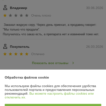
Владимир
30.06.2026
Очень плохо
Заказал жидкую серу. Через день приехал, а продавец говорит: 
"Мы только что продали".

Получилось что заказ есть, а препарата нет и извинений тоже нет.
Покупатель
26.03.2026
Отлично
Показать все отзывы
Обработка файлов cookie
О нас
Мы используем файлы cookies для обеспечения удобства
пользователей портала и предоставления персональных
Контакты
рекомендаций.
Вы можете настроить файлы cookies или
отключить их.
Доставка и оплата