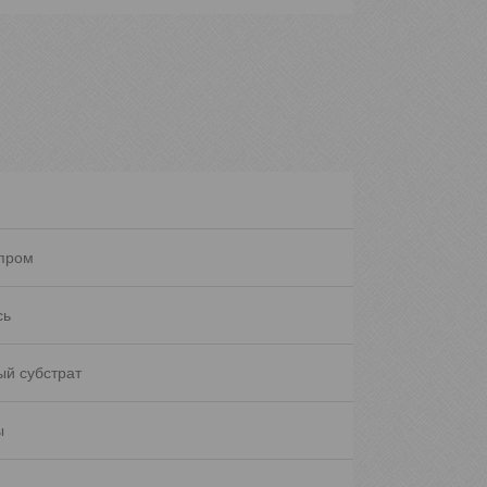
пром
сь
ый субстрат
ы