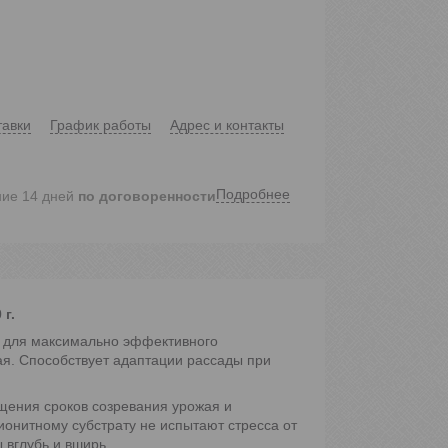
тавки
График работы
Адрес и контакты
Подробнее
ние 14 дней
по договоренности
г.
 для максимально эффективного
я. Способствует адаптации рассады при
ения сроков созревания урожая и
ионитному субстрату не испытают стресса от
 вглубь и вширь.