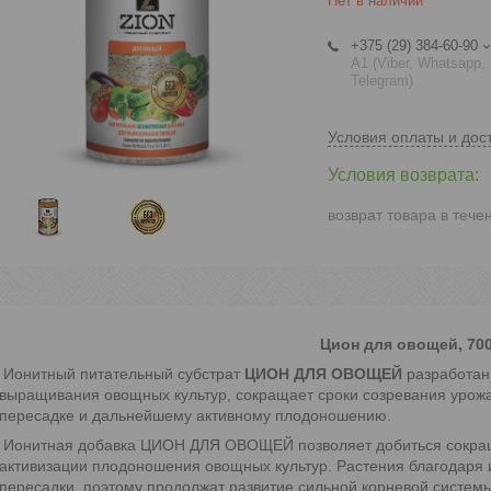
Нет в наличии
+375 (29) 384-60-90
А1 (Viber, Whatsapp,
Telegram)
Условия оплаты и дос
возврат товара в тече
Цион для овощей, 700 
Ионитный питательный субстрат
ЦИОН ДЛЯ ОВОЩЕЙ
разработан
выращивания овощных культур, сокращает сроки созревания урожа
пересадке и дальнейшему активному плодоношению.
Ионитная добавка ЦИОН ДЛЯ ОВОЩЕЙ позволяет добиться сокращ
активизации плодоношения овощных культур. Растения благодаря 
пересадки, поэтому продолжат развитие сильной корневой системы