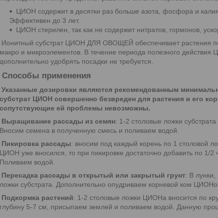
ЦИОН содержит в десятки раз больше азота, фосфора и кали
Эффективен до 3 лет.
ЦИОН стерилен, так как не содержит нитратов, гормонов, уско
Ионитный субстрат ЦИОН ДЛЯ ОВОЩЕЙ обеспечивает растения п
макро и микроэлементов. В течение периода полезного действия ЦИ
дополнительно удобрять посадки не требуется.
Способы применения
Указанные дозировки являются рекомендованным минимальн
субстрат ЦИОН совершенно безвреден для растения и его ко
сопутствующие ей проблемы невозможны.
Выращивание рассады из семян
: 1-2 столовые ложки субстрат
Вносим семена в полученную смесь и поливаем водой.
Пикировка рассады
: вносим под каждый корень по 1 столовой л
ЦИОН уже вносился, то при пикировке достаточно добавить по 1/2 
Поливаем водой.
Пересадка рассады в открытый или закрытый грунт
: В лунки
ложки субстрата. Дополнительно опудриваем корневой ком ЦИОНо
Подкормка растений
: 1-2 столовые ложки ЦИОНа вносится по кр
глубину 5-7 см, присыпаем землей и поливаем водой. Данную проц