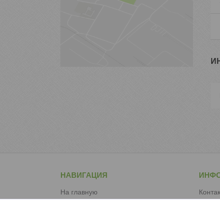
И
НАВИГАЦИЯ
ИНФ
На главную
Конта
О компании
Доста