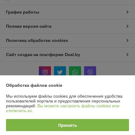
График работы
Полная версия сайта
Политика обработки cookies
Сайт создан на платформе Deal.by
Обработка файлов cookie
Информация для покупателя
Мы используем файлы cookies для обеспечения удобства
пользователей портала и предоставления персональных
Юридическое лицо:
ООО «ГРИН ХИППО»
рекомендаций.
Вы можете настроить файлы cookies или
220075 г. Минск, ул.Ротмистрова,40 ком. 12
отключить их.
Регистрационный номер ЕГР: 193828125
Принять
УНП: 193828125