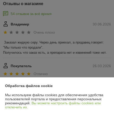
Отзывы о магазине
54 отзывов за всё время
Владимир
30.06.2026
Очень плохо
Заказал жидкую серу. Через день приехал, а продавец говорит: 
"Мы только что продали".

Получилось что заказ есть, а препарата нет и извинений тоже нет.
Покупатель
26.03.2026
Отлично
Показать все отзывы
Обработка файлов cookie
Мы используем файлы cookies для обеспечения удобства
пользователей портала и предоставления персональных
О нас
рекомендаций.
Вы можете настроить файлы cookies или
отключить их.
Контакты