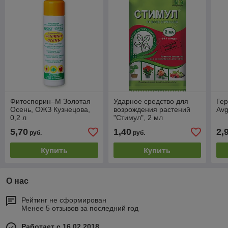
Фитоспорин–М Золотая
Ударное средство для
Гер
Осень, ОЖЗ Кузнецова,
возрождения растений
Avg
0,2 л
"Стимул", 2 мл
5,70
1,40
2,
руб.
руб.
Купить
Купить
О нас
Рейтинг не сформирован
Менее 5 отзывов за последний год
Работает с 16.02.2018