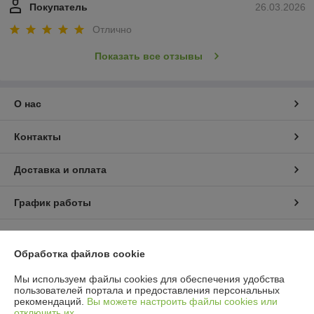
Покупатель
26.03.2026
Отлично
Показать все отзывы
О нас
Контакты
Доставка и оплата
График работы
Полная версия сайта
Обработка файлов cookie
Политика обработки cookies
Мы используем файлы cookies для обеспечения удобства
пользователей портала и предоставления персональных
Сайт создан на платформе Deal.by
рекомендаций.
Вы можете настроить файлы cookies или
отключить их.