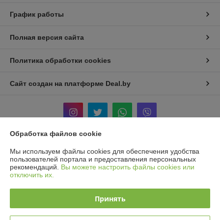
График работы
Полная версия сайта
Политика обработки cookies
Сайт создан на платформе Deal.by
Обработка файлов cookie
Информация для покупателя
Мы используем файлы cookies для обеспечения удобства
пользователей портала и предоставления персональных
Юридическое лицо:
ООО «ГРИН ХИППО»
рекомендаций.
Вы можете настроить файлы cookies или
220075 г. Минск, ул.Ротмистрова,40 ком. 12
отключить их.
Регистрационный номер ЕГР: 193828125
Принять
УНП: 193828125
Регистрационный орган: Мингорисполком